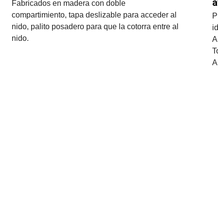
a
Fabricados en madera con doble 
compartimiento, tapa deslizable para acceder al 
P
nido, palito posadero para que la cotorra entre al 
i
nido.
A
T
A