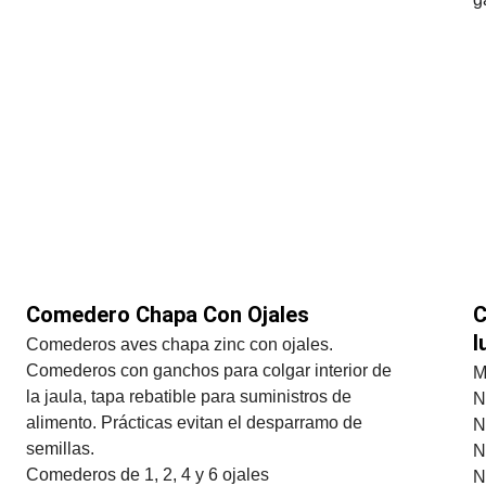
Comedero Chapa Con Ojales
C
l
Comederos aves chapa zinc con ojales. 
Comederos con ganchos para colgar interior de 
M
la jaula, tapa rebatible para suministros de 
N
alimento. Prácticas evitan el desparramo de 
N
semillas.
N
Comederos de 1, 2, 4 y 6 ojales
N