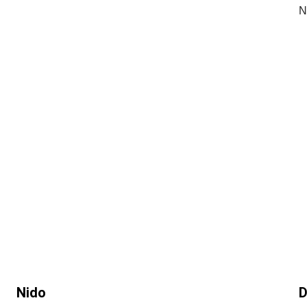
N
Nido 
D