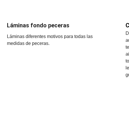
Láminas fondo peceras
C
D
Láminas diferentes motivos para todas las 
a
medidas de peceras.
t
a
t
l
g