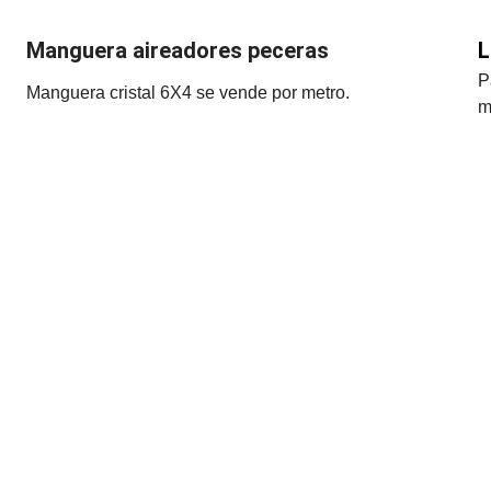
Manguera aireadores peceras
L
P
Manguera cristal 6X4 se vende por metro.
m