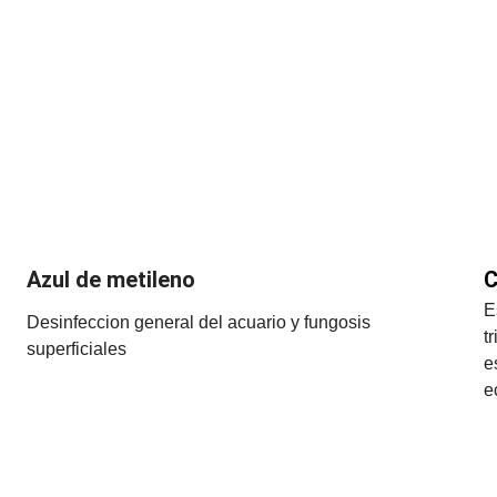
Azul de metileno
C
E
Desinfeccion general del acuario y fungosis 
t
superficiales
e
e